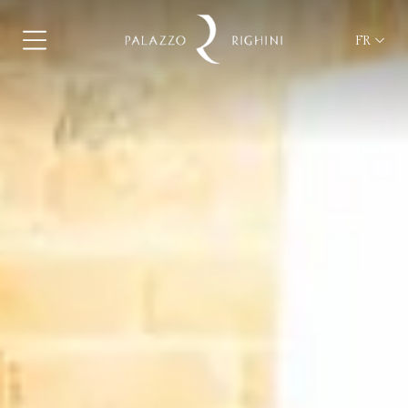
FR
ita
eng
fra
deu