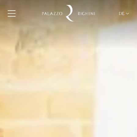
DE
ita
eng
fra
deu