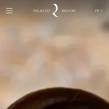
FR
ita
eng
fra
deu