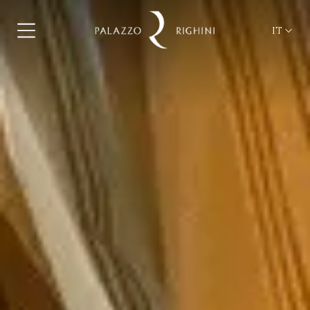
IT
ita
eng
fra
deu