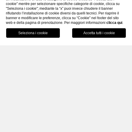
cookie” mentre per selezionare specifiche categorie di cookie, clicca su
"Seleziona i cookie"; mediante la “x” puoi invece chiudere il banner
rifiutando l’installazione di cookie diversi da quelli tecnici. Per riaprire il
banner e modificare le preferenze, clicca su “Cookie” nel footer del sito
web e della pagina di prenotazione. Per maggiori informazioni
clicca qui
.
PRENOTA
HOME
CAMERE & SUITES
SUITE
Suite
UN LUOGO DA SOGNO