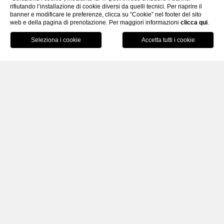
rifiutando l’installazione di cookie diversi da quelli tecnici. Per riaprire il
banner e modificare le preferenze, clicca su “Cookie” nel footer del sito
web e della pagina di prenotazione. Per maggiori informazioni
clicca qui
.
PRENOTA
HOME
IL PALAZZO
SERVIZI
Servizi
Check- in
: dalle 14:00 alle 23:00
Check-out
: dalle 07:00 alle 11:00
Lingue parlate
: italiano, inglese, francese