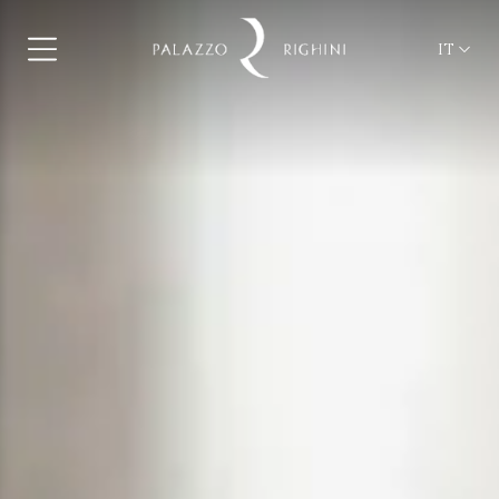
IT
ita
eng
fra
deu