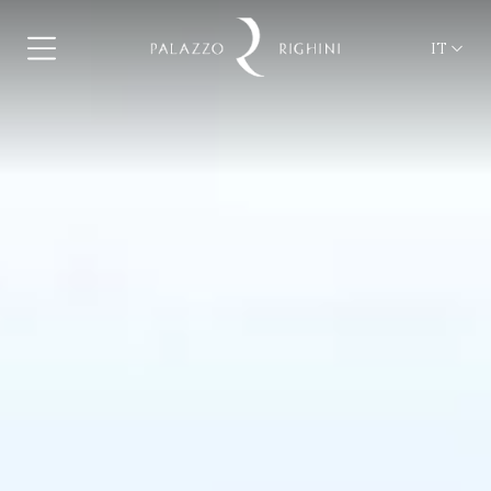
IT
ita
eng
fra
deu