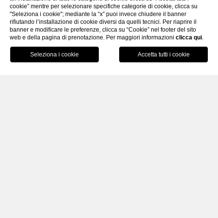
cookie” mentre per selezionare specifiche categorie di cookie, clicca su
"Seleziona i cookie"; mediante la “x” puoi invece chiudere il banner
rifiutando l’installazione di cookie diversi da quelli tecnici. Per riaprire il
banner e modificare le preferenze, clicca su “Cookie” nel footer del sito
web e della pagina di prenotazione. Per maggiori informazioni
clicca qui
.
PRENOTA
HOME
IL PALAZZO
Immergersi in una storia
lunga 700 anni
«Chi governa deve avere a cuore