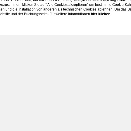
ische Cookies und, nur mit Ihrer Zustimmung, analytische und Marketing-Cookies
ERKUNDEN SIE
 zuzustimmen, klicken Sie auf “Alle Cookies akzeptieren” um bestimmte Cookie-Ka
en und die Installation von anderen als technischen Cookies ablehnen. Um das Ba
 Website und der Buchungsseite. Für weitere Informationen
hier klicken
.
HOME
ANGEBOTE
BESONDERE ANLÄSSE