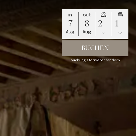
in
out
7
8
Aug
Aug
buchung stornieren/ändern