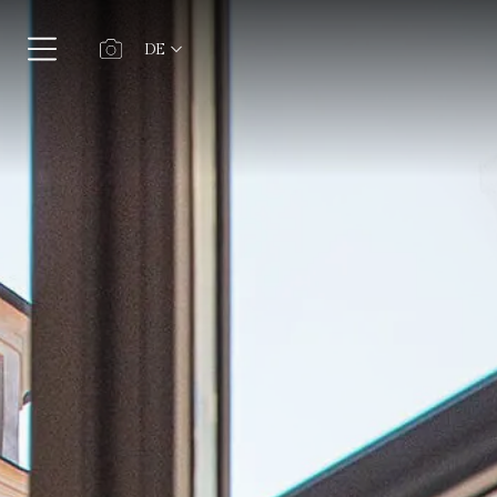
DE
ita
eng
fra
deu