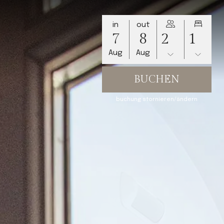
in
out
7
8
Aug
Aug
buchung stornieren/ändern